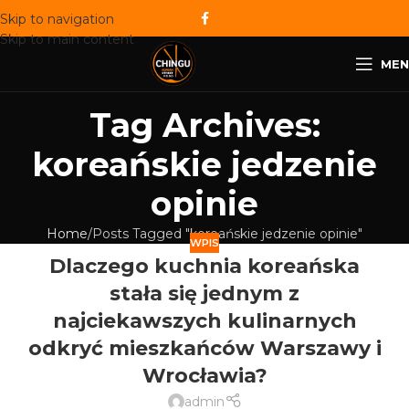
Skip to navigation
Skip to main content
MEN
Tag Archives:
koreańskie jedzenie
opinie
Home
Posts Tagged "koreańskie jedzenie opinie"
WPIS
Dlaczego kuchnia koreańska
stała się jednym z
najciekawszych kulinarnych
odkryć mieszkańców Warszawy i
Wrocławia?
admin