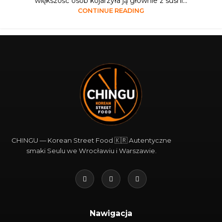
większość osób kojarzyła ją głównie z sushi...
CONTINUE READING
1
2
CHINGU — Korean Street Food 🇰🇷 Autentyczne
smaki Seulu we Wrocławiu i Warszawie.
Nawigacja